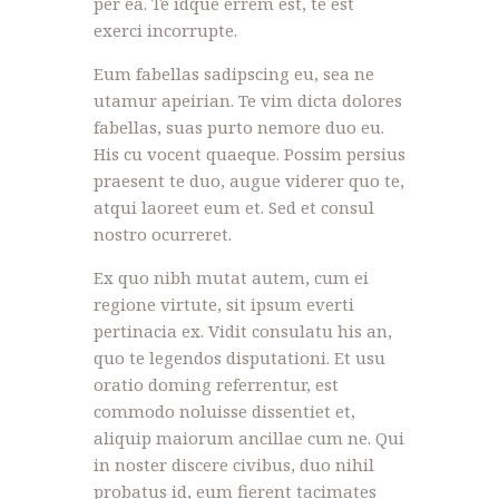
per ea. Te idque errem est, te est
exerci incorrupte.
Eum fabellas sadipscing eu, sea ne
utamur apeirian. Te vim dicta dolores
fabellas, suas purto nemore duo eu.
His cu vocent quaeque. Possim persius
praesent te duo, augue viderer quo te,
atqui laoreet eum et. Sed et consul
nostro ocurreret.
Ex quo nibh mutat autem, cum ei
regione virtute, sit ipsum everti
pertinacia ex. Vidit consulatu his an,
quo te legendos disputationi. Et usu
oratio doming referrentur, est
commodo noluisse dissentiet et,
aliquip maiorum ancillae cum ne. Qui
in noster discere civibus, duo nihil
probatus id, eum fierent tacimates