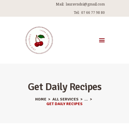
Mail:
lauravndsi@gmail.com
Tel:
07 66 77 98 80
ACCUEIL
A PROPOS DE MOI
MES PROGRAMMES
Get Daily Recipes
RECETTES
HOME
ALL SERVICES
...
ARTICLES
GET DAILY RECIPES
ME CONTACTER