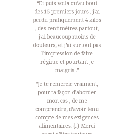
prends v
“Et puis voila qu’au bout
manger
des 15 premiers jours , j’ai
décou
perdu pratiquement 4 kilos
nouvel
, des centimètres partout,
j’ai beaucoup moins de
douleurs, et j’ai surtout pas
l’impression de faire
régime et pourtant je
maigris .”
“Je te remercie vraiment,
pour ta façon d’aborder
mon cas , de me
comprendre, d’avoir tenu
compte de mes exigences
alimentaires. {..} Merci
aussi d’être toujours