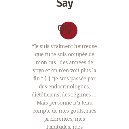
Say
e compris
“Je suis vraiment heureuse
“J’ava
ntraintes.
que tu te sois occupée de
profess
is pensé
mon cas , des années de
rééqui
ibrage
yoyo et on n’en voit plus la
trop sal
ait faire
fin.” {..} “Je suis passée par
sucrés 
Sans rien
des endocrinologues,
vraiment
re et sans
diététiciens, des régimes ….
fin de
s.
Mais personne n’a tenu
Au prem
compte de mes goûts, mes
tour de
elle a é
préférences, mes
jours
avec bien
habitudes, mes