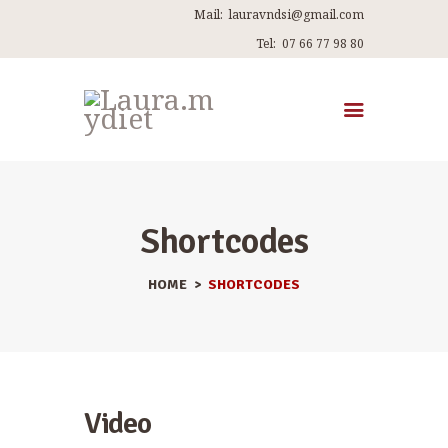
Mail:
lauravndsi@gmail.com
Tel:
07 66 77 98 80
ACCUEIL
A PROPOS DE MOI
MES PROGRAMMES
Shortcodes
RECETTES
ARTICLES
HOME
SHORTCODES
ME CONTACTER
Video