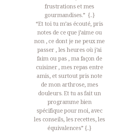
’est
a accuei
frustrations et mes
x !
leçon
gourmandises.” {..}
uestion,
cul
“Et toi tu m’as écouté, pris
un SMS et
notes de ce que j’aime ou
J’ai s
ponds
non , ce dont je ne peux me
concoc
t.
passer , les heures où j’ai
selon m
faim ou pas , ma façon de
et très
quotidie
cuisiner , mes repas entre
 vous la
les pe
amis, et surtout pris note
 hésiter
de mon arthrose, mes
J’ai l’im
douleurs. Et tu as fait un
fait pre
programme bien
tant c’
spécifique pour moi, avec
les conseils, les recettes, les
Je suis 
équivalences” {..}
ce réé