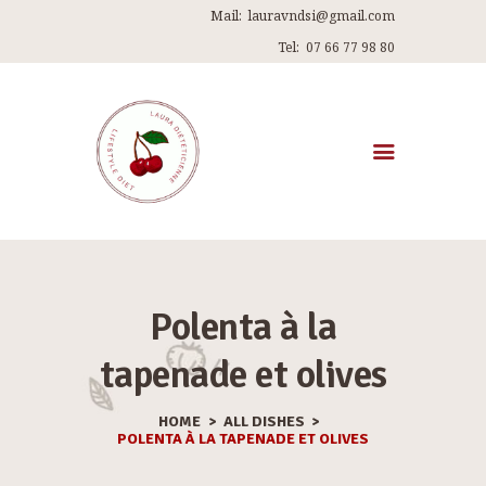
Mail:
lauravndsi@gmail.com
Tel:
07 66 77 98 80
ACCUEIL
A PROPOS DE MOI
MES PROGRAMMES
Polenta à la
RECETTES
tapenade et olives
ARTICLES
ME CONTACTER
HOME
ALL DISHES
POLENTA À LA TAPENADE ET OLIVES